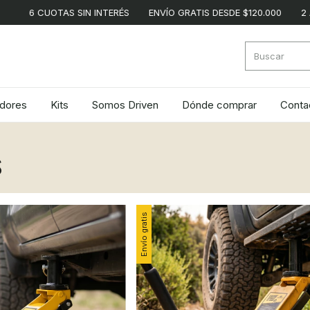
6 CUOTAS SIN INTERÉS
ENVÍO GRATIS DESDE $120.000
2 AÑOS 
adores
Kits
Somos Driven
Dónde comprar
Conta
s
Envío gratis