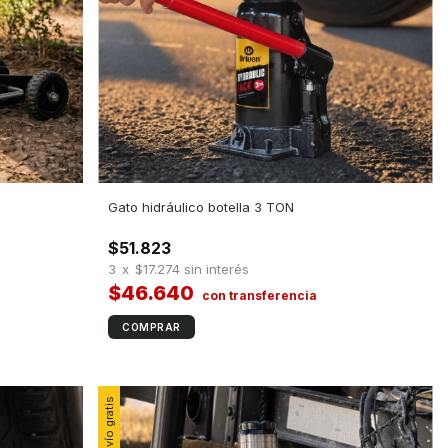
Gato hidráulico botella 3 TON
$51.823
3
x
$17.274
sin interés
$46.640
Envío gratis