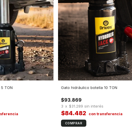
a 5 TON
Gato hidráulico botella 10 TON
$93.869
s
3
x
$31.289
sin interés
$84.482