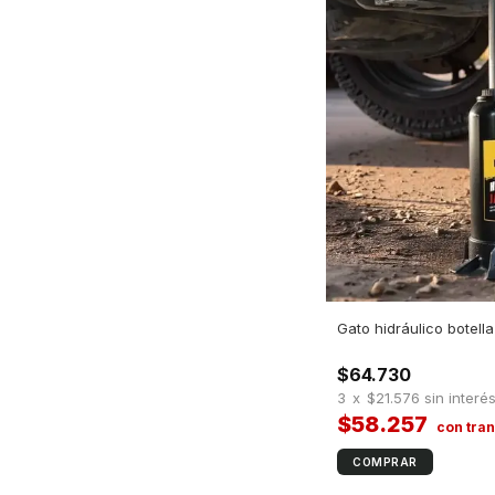
Gato hidráulico botell
$64.730
3
x
$21.576
sin interé
$58.257