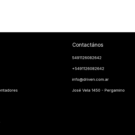
Contactános
5491126082642
+5491126082642
info@driven.com.ar
entadores
José Vela 1450 - Pergamino
r