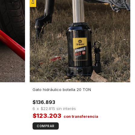
Gato hidráulico botella 20 TON
$136.893
6
x
$22.815
sin interés
$123.203