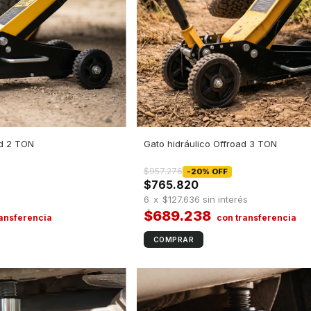
ad 2 TON
Gato hidráulico Offroad 3 TON
$957.276
-
20
%
OFF
$765.820
s
6
x
$127.636
sin interés
$689.238