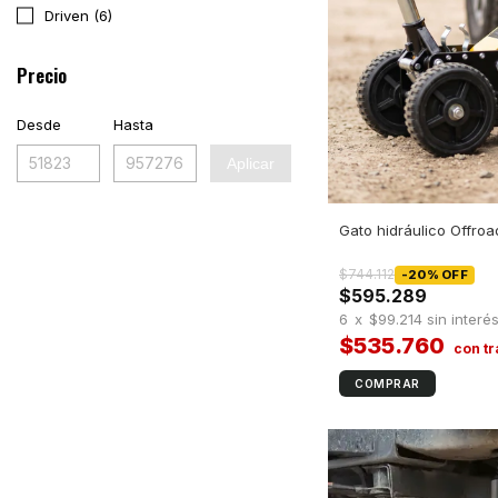
Driven (6)
Precio
Desde
Hasta
Aplicar
Gato hidráulico Offro
$744.112
-
20
%
OFF
$595.289
6
x
$99.214
sin interé
$535.760