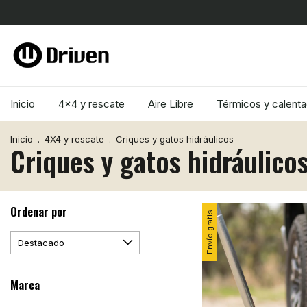
Inicio
4x4 y rescate
Aire Libre
Térmicos y calent
Inicio
.
4X4 y rescate
.
Criques y gatos hidráulicos
Criques y gatos hidráulico
Ordenar por
Envío gratis
Marca