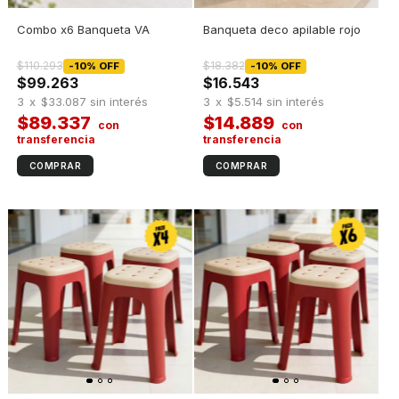
Combo x6 Banqueta VA
Banqueta deco apilable rojo
$110.293
$18.382
-
10
%
OFF
-
10
%
OFF
$99.263
$16.543
3
x
$33.087
sin interés
3
x
$5.514
sin interés
$89.337
$14.889