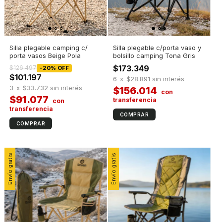
Silla plegable camping c/
Silla plegable c/porta vaso y
porta vasos Beige Pola
bolsillo camping Tona Gris
$173.349
$126.497
-
20
%
OFF
$101.197
6
x
$28.891
sin interés
3
x
$33.732
sin interés
$156.014
$91.077
Envío gratis
Envío gratis