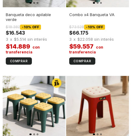
Banqueta deco apilable
Combo x4 Banqueta VA
verde
$18.382
$73.528
-
10
%
OFF
-
10
%
OFF
$16.543
$66.175
3
x
$5.514
sin interés
3
x
$22.058
sin interés
$14.889
$59.557