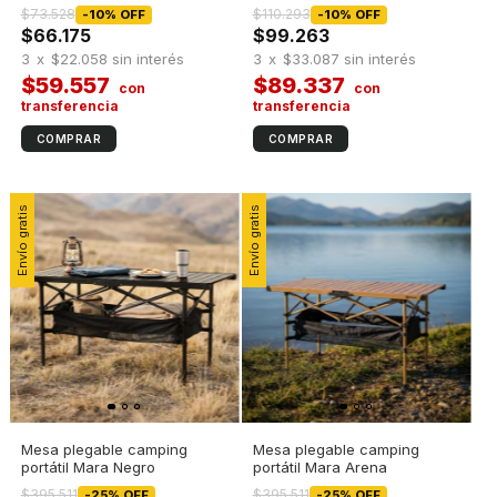
$73.528
$110.293
-
10
%
OFF
-
10
%
OFF
$66.175
$99.263
3
x
$22.058
sin interés
3
x
$33.087
sin interés
$59.557
$89.337
Envío gratis
Envío gratis
Mesa plegable camping
Mesa plegable camping
portátil Mara Negro
portátil Mara Arena
$395.511
$395.511
-
25
%
OFF
-
25
%
OFF