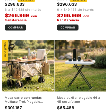
$296.633
$296.633
6
x
$49.438
sin interés
6
x
$49.438
sin interés
$266.969
$266.969
Envío gratis
Mesa carro con ruedas
Mesa auxiliar plegable 66 x
Multiuso Trek Plegable
45 cm Lifetime
Camping y Playa
$301.167
$65.488