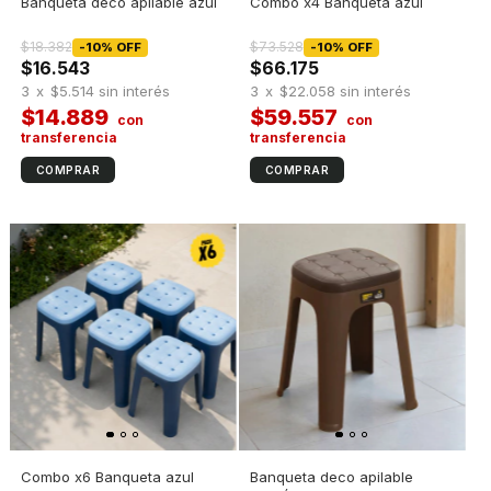
Banqueta deco apilable azul
Combo x4 Banqueta azul
$18.382
$73.528
-
10
%
OFF
-
10
%
OFF
$16.543
$66.175
3
x
$5.514
sin interés
3
x
$22.058
sin interés
$14.889
$59.557
Combo x6 Banqueta azul
Banqueta deco apilable