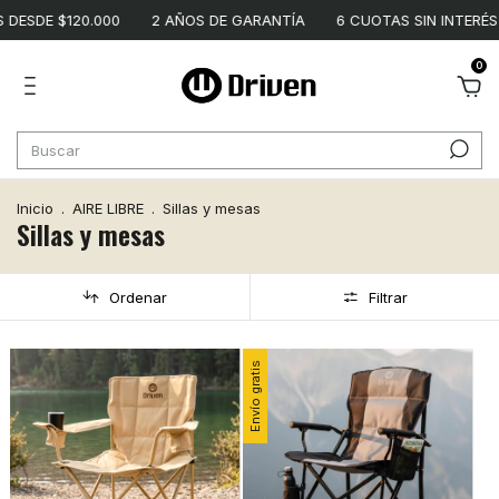
$120.000
2 AÑOS DE GARANTÍA
6 CUOTAS SIN INTERÉS
ENV
0
Inicio
.
AIRE LIBRE
.
Sillas y mesas
Sillas y mesas
Ordenar
Filtrar
Envío gratis