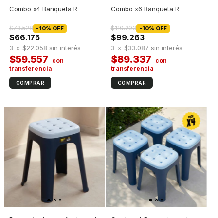
Combo x4 Banqueta R
Combo x6 Banqueta R
$73.528
$110.293
-
10
%
OFF
-
10
%
OFF
$66.175
$99.263
3
x
$22.058
sin interés
3
x
$33.087
sin interés
$59.557
$89.337