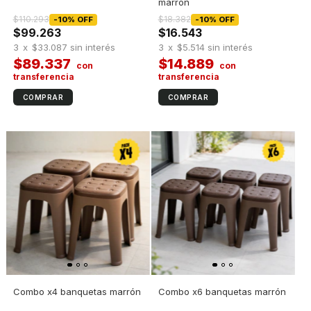
marrón
$110.293
$18.382
-
10
%
OFF
-
10
%
OFF
$99.263
$16.543
3
x
$33.087
sin interés
3
x
$5.514
sin interés
$89.337
$14.889
Combo x4 banquetas marrón
Combo x6 banquetas marrón