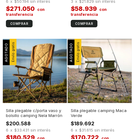
6
x
$50.194
sin interés
3
x
$21.829
sin interés
$271.050
$58.939
Envío gratis
Envío gratis
Silla plegable c/porta vaso y
Silla plegable camping Maca
bolsillo camping Nela Marrón
Verde
$200.588
$189.692
6
x
$33.431
sin interés
6
x
$31.615
sin interés
$180.529
$170.722