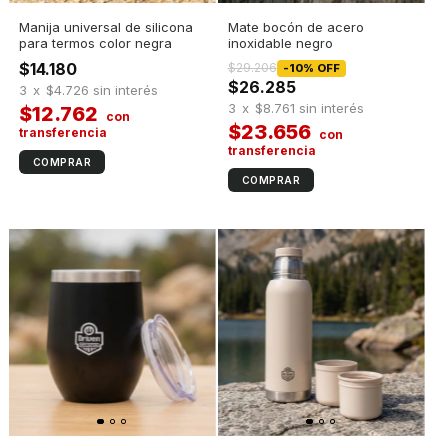
Manija universal de silicona
Mate bocón de acero
para termos color negra
inoxidable negro
$14.180
$29.206
-
10
%
OFF
$26.285
3
x
$4.726
sin interés
3
x
$8.761
sin interés
$12.762
$23.656