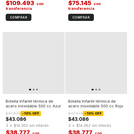
$109.493
$75.145
Botella Infantil térmica de
Botella Infantil térmica de
acero inoxidable 500 cc Azul
acero inoxidable 500 cc Rojo
$47.874
$47.874
-
10
%
OFF
-
10
%
OFF
$43.086
$43.086
3
x
$14.362
sin interés
3
x
$14.362
sin interés
$38.777
$38.777