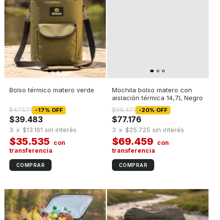
Bolso térmico matero verde
Mochila bolso matero con
aislación térmica 14,7L Negro
$47.571
$96.471
-
17
%
OFF
-
20
%
OFF
$39.483
$77.176
3
x
$13.161
sin interés
3
x
$25.725
sin interés
$35.535
$69.459