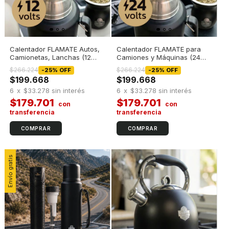
Calentador FLAMATE Autos,
Calentador FLAMATE para
Camionetas, Lanchas (12
Camiones y Máquinas (24
volts)
Volts)
$266.224
$266.224
-
25
%
OFF
-
25
%
OFF
$199.668
$199.668
6
x
$33.278
sin interés
6
x
$33.278
sin interés
$179.701
$179.701
COMPRAR
COMPRAR
Envío gratis