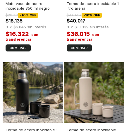
Mate vaso de acero
Termo de acero inoxidable 1
inoxidable 350 ml negro
litro arena
$20.151
$44.464
-
10
%
OFF
-
10
%
OFF
$18.135
$40.017
3
x
$6.045
sin interés
3
x
$13.339
sin interés
$16.322
$36.015
Termo de acero inoxidable 1
Termo de acero inoxidable