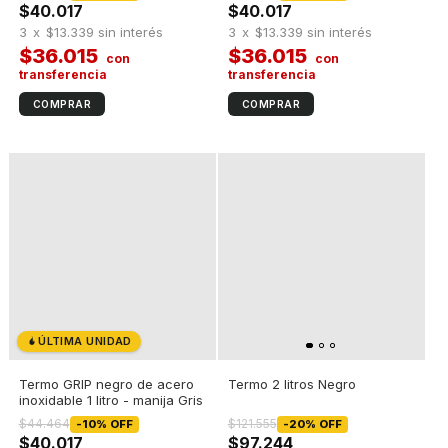
$40.017
$40.017
3
x
$13.339
sin interés
3
x
$13.339
sin interés
$36.015
$36.015
ÚLTIMA UNIDAD
Termo GRIP negro de acero
Termo 2 litros Negro
inoxidable 1 litro - manija Gris
$44.464
$121.555
-
10
%
OFF
-
20
%
OFF
$40.017
$97.244