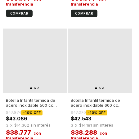
Botella Infantil térmica de
Botella Infantil térmica de
acero inoxidable 500 cc
acero inoxidable 600 cc
Verde agua
Rosa
$47.874
$47.270
-
10
%
OFF
-
10
%
OFF
$43.086
$42.543
3
x
$14.362
sin interés
3
x
$14.181
sin interés
$38.777
$38.288