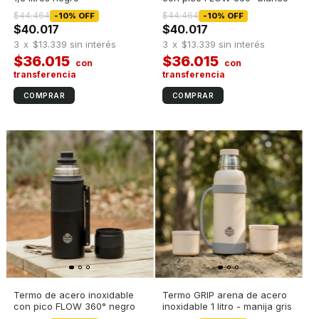
$44.464
$44.464
-
10
%
OFF
-
10
%
OFF
$40.017
$40.017
3
x
$13.339
sin interés
3
x
$13.339
sin interés
$36.015
$36.015
Termo de acero inoxidable
Termo GRIP arena de acero
con pico FLOW 360° negro
inoxidable 1 litro - manija gris