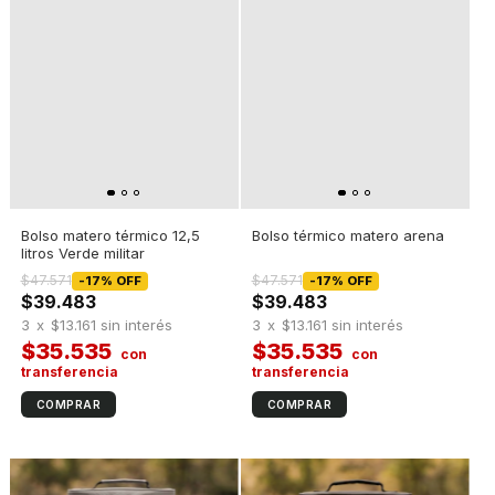
Bolso matero térmico 12,5
Bolso térmico matero arena
litros Verde militar
$47.571
$47.571
-
17
%
OFF
-
17
%
OFF
$39.483
$39.483
3
x
$13.161
sin interés
3
x
$13.161
sin interés
$35.535
$35.535