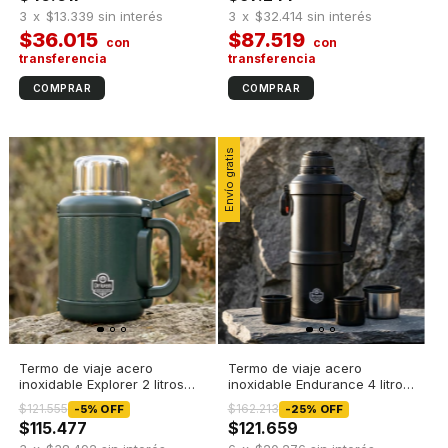
3
x
$13.339
sin interés
3
x
$32.414
sin interés
$36.015
$87.519
Envío gratis
Termo de viaje acero
Termo de viaje acero
inoxidable Explorer 2 litros
inoxidable Endurance 4 litros
Verde
Negro
$121.555
$162.213
-
5
%
OFF
-
25
%
OFF
$115.477
$121.659