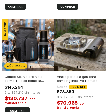
Envío gratis
ÚLTIMAS 5
Combo Set Matero Mate
Anafe portátil a gas para
Termo 1l Bolso Bombilla
camping Inox Pro Flamate
Selección Argentina
$145.264
$98.563
-
20
%
OFF
$78.850
6
x
$24.210
sin interés
3
x
$26.283
sin interés
$130.737
$70.965
COMPRAR