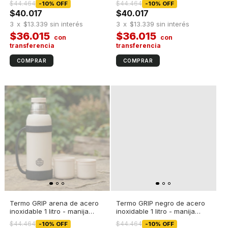
$44.464
$44.464
-
10
%
OFF
-
10
%
OFF
$40.017
$40.017
3
x
$13.339
sin interés
3
x
$13.339
sin interés
$36.015
$36.015
Termo GRIP arena de acero
Termo GRIP negro de acero
inoxidable 1 litro - manija
inoxidable 1 litro - manija
negra
Negra
$44.464
$44.464
-
10
%
OFF
-
10
%
OFF