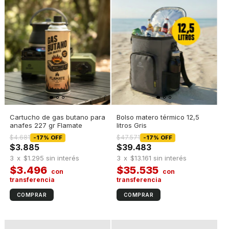
Cartucho de gas butano para
Bolso matero térmico 12,5
anafes 227 gr Flamate
litros Gris
$4.681
$47.571
-
17
%
OFF
-
17
%
OFF
$3.885
$39.483
3
x
$1.295
sin interés
3
x
$13.161
sin interés
$3.496
$35.535