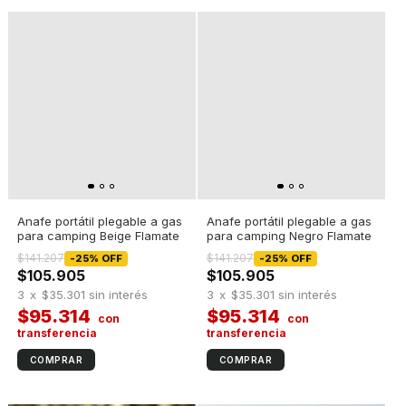
Anafe portátil plegable a gas
Anafe portátil plegable a gas
para camping Beige Flamate
para camping Negro Flamate
$141.207
$141.207
-
25
%
OFF
-
25
%
OFF
$105.905
$105.905
3
x
$35.301
sin interés
3
x
$35.301
sin interés
$95.314
$95.314