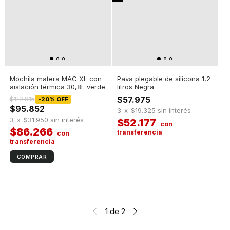
Mochila matera MAC XL con
Pava plegable de silicona 1,2
aislación térmica 30,8L verde
litros Negra
$57.975
$119.815
-
20
%
OFF
$95.852
3
x
$19.325
sin interés
3
x
$31.950
sin interés
$52.177
$86.266
1
de
2