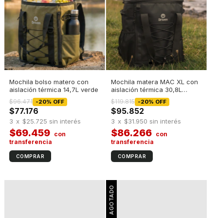
Mochila bolso matero con
Mochila matera MAC XL con
aislación térmica 14,7L verde
aislación térmica 30,8L
Negro
$96.471
$119.815
-
20
%
OFF
-
20
%
OFF
$77.176
$95.852
3
x
$25.725
sin interés
3
x
$31.950
sin interés
$69.459
$86.266