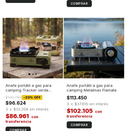
Anafe portátil a gas para
Anafe portátil a gas para
camping Tracker verde
camping Metalmax Flamate
Flamate
$113.450
$120.780
-
20
%
OFF
$96.624
3
x
$37.816
sin interés
3
x
$32.208
sin interés
$102.105
$86.961