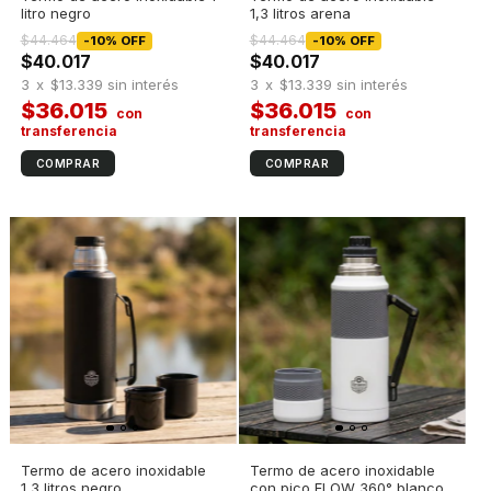
litro negro
1,3 litros arena
$44.464
$44.464
-
10
%
OFF
-
10
%
OFF
$40.017
$40.017
3
x
$13.339
sin interés
3
x
$13.339
sin interés
$36.015
$36.015
Termo de acero inoxidable
Termo de acero inoxidable
1,3 litros negro
con pico FLOW 360° blanco