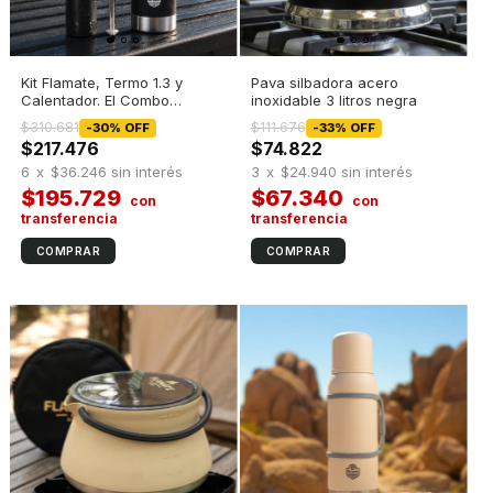
Kit Flamate, Termo 1.3 y
Pava silbadora acero
Calentador. El Combo
inoxidable 3 litros negra
Perfecto
$310.681
$111.676
-
30
%
OFF
-
33
%
OFF
$217.476
$74.822
6
x
$36.246
sin interés
3
x
$24.940
sin interés
$195.729
$67.340