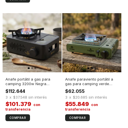
Anafe portátil a gas para
Anafe paraviento portátil a
camping 3200w Negra
gas para camping verde
Flamate
Flamate
$112.644
$62.055
3
x
$37.548
sin interés
3
x
$20.685
sin interés
$101.379
$55.849