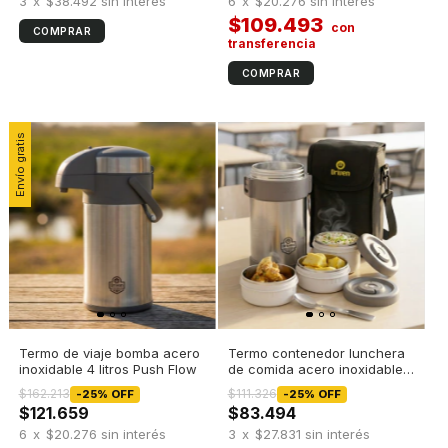
3
x
$38.492
sin interés
6
x
$20.276
sin interés
$109.493
Envío gratis
Termo de viaje bomba acero
Termo contenedor lunchera
inoxidable 4 litros Push Flow
de comida acero inoxidable 2
litros
$162.213
$111.326
-
25
%
OFF
-
25
%
OFF
$121.659
$83.494
6
x
$20.276
sin interés
3
x
$27.831
sin interés