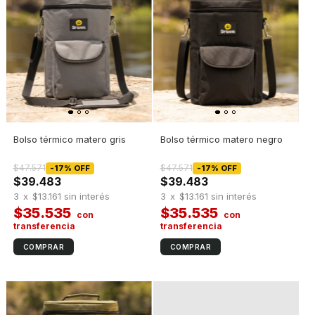
Bolso térmico matero gris
Bolso térmico matero negro
$47.571
$47.571
-
17
%
OFF
-
17
%
OFF
$39.483
$39.483
3
x
$13.161
sin interés
3
x
$13.161
sin interés
$35.535
$35.535