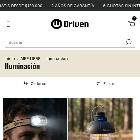
TIS DESDE $120.000
2 AÑOS DE GARANTÍA
6 CUOTAS SIN INTE
0
Inicio
.
AIRE LIBRE
.
Iluminación
Iluminación
Ordenar
Filtrar