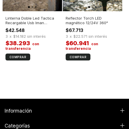
Linterna Doble Led Tactica
Reflector Torch LED
Recargable Usb Iman
magnético 12/24V 360°
Outdoor Caza Blanco Negro
$42.548
$67.713
3
x
$14.182
sin interés
3
x
$22.571
sin interés
$38.293
$60.941
Información
Categorías