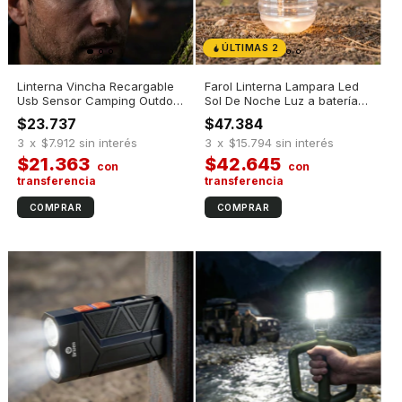
ÚLTIMAS 2
Linterna Vincha Recargable
Farol Linterna Lampara Led
Usb Sensor Camping Outdoor
Sol De Noche Luz a batería
Baliza Blanco Negro
recargable
$23.737
$47.384
3
x
$7.912
sin interés
3
x
$15.794
sin interés
$21.363
$42.645