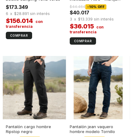
Negra
$173.349
$44.464
-
10
%
OFF
$40.017
6
x
$28.891
sin interés
3
x
$13.339
sin interés
$156.014
$36.015
Pantalón cargo hombre
Pantalón jean vaquero
Ripstop negro
hombre modelo Tornillo