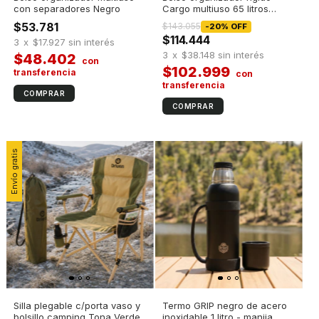
con separadores Negro
Cargo multiuso 65 litros
Caqui
$53.781
$143.055
-
20
%
OFF
$114.444
3
x
$17.927
sin interés
3
x
$38.148
sin interés
$48.402
$102.999
Envío gratis
Silla plegable c/porta vaso y
Termo GRIP negro de acero
bolsillo camping Tona Verde
inoxidable 1 litro - manija