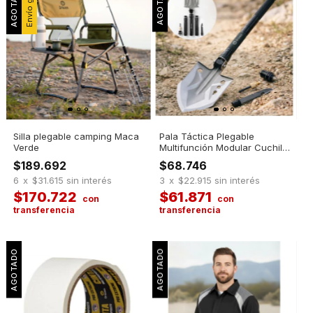
Envío gratis
Silla plegable camping Maca
Pala Táctica Plegable
Verde
Multifunción Modular Cuchillo
Silbato
$189.692
$68.746
6
x
$31.615
sin interés
3
x
$22.915
sin interés
$170.722
$61.871