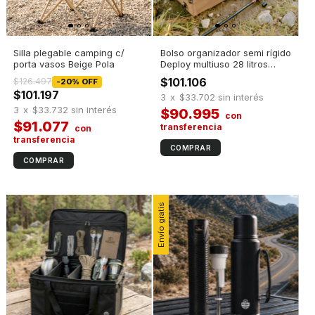
Silla plegable camping c/
Bolso organizador semi rígido
porta vasos Beige Pola
Deploy multiuso 28 litros
Caqui
$101.106
$126.497
-
20
%
OFF
$101.197
3
x
$33.702
sin interés
3
x
$33.732
sin interés
$90.995
$91.077
Envío gratis