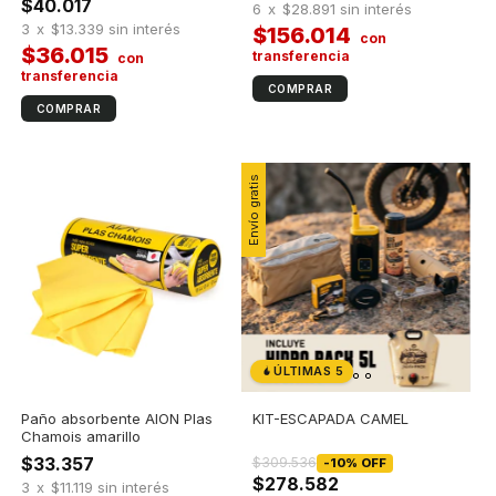
$40.017
6
x
$28.891
sin interés
3
x
$13.339
sin interés
$156.014
$36.015
Envío gratis
ÚLTIMAS 5
Paño absorbente AION Plas
KIT-ESCAPADA CAMEL
Chamois amarillo
$33.357
$309.536
-
10
%
OFF
$278.582
3
x
$11.119
sin interés