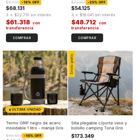
$81.109
$72.167
-
16
%
OFF
-
25
%
OFF
$68.131
$54.125
3
x
$22.710
sin interés
3
x
$18.041
sin interés
$61.318
$48.712
COMPRAR
COMPRAR
Envío gratis
ÚLTIMA UNIDAD
Termo GRIP negro de acero
Silla plegable c/porta vaso y
inoxidable 1 litro - manija Gris
bolsillo camping Tona Gris
$173.349
$44.464
-
10
%
OFF