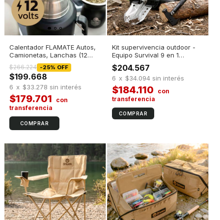
Calentador FLAMATE Autos,
Kit supervivencia outdoor -
Camionetas, Lanchas (12
Equipo Survival 9 en 1
volts)
Multifunción
$204.567
$266.224
-
25
%
OFF
$199.668
6
x
$34.094
sin interés
6
x
$33.278
sin interés
$184.110
$179.701
COMPRAR