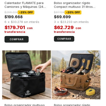
Calentador FLAMATE para
Bolso organizador rígido
Camiones y Máquinas (24
Compact multiuso 31 litros
Volts)
Caqui
$266.224
$87.124
-
25
%
OFF
-
20
%
OFF
$199.668
$69.699
6
x
$33.278
sin interés
3
x
$23.233
sin interés
$179.701
$62.729
COMPRAR
Bolso organizador multiuso
Bolso organizador rígido