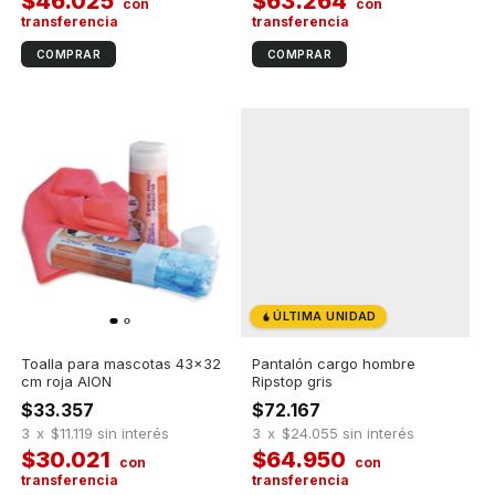
$46.025
$63.264
ÚLTIMA UNIDAD
Toalla para mascotas 43x32
Pantalón cargo hombre
cm roja AION
Ripstop gris
$33.357
$72.167
3
x
$11.119
sin interés
3
x
$24.055
sin interés
$30.021
$64.950