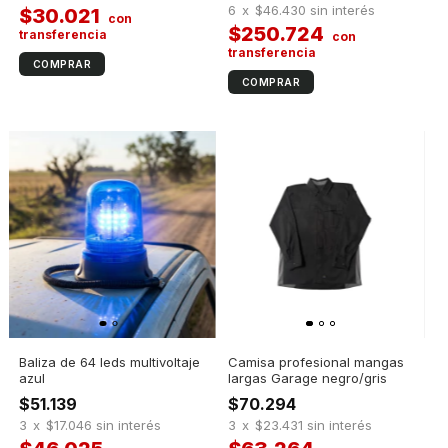
6
x
$46.430
sin interés
$30.021
$250.724
Baliza de 64 leds multivoltaje
Camisa profesional mangas
azul
largas Garage negro/gris
$51.139
$70.294
3
x
$17.046
sin interés
3
x
$23.431
sin interés