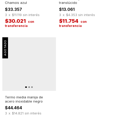
Chamois azul
translúcido
$33.357
$13.061
3
x
$11.119
sin interés
3
x
$4.353
sin interés
$30.021
$11.754
Termo media manija de
acero inoxidable negro
$44.464
3
x
$14.821
sin interés