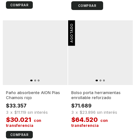
COMPRAR
Paño absorbente AION Plas
Bolso porta herramientas
Chamois rojo
enrollable reforzado
$33.357
$71.689
3
x
$11.119
sin interés
3
x
$23.896
sin interés
$30.021
$64.520