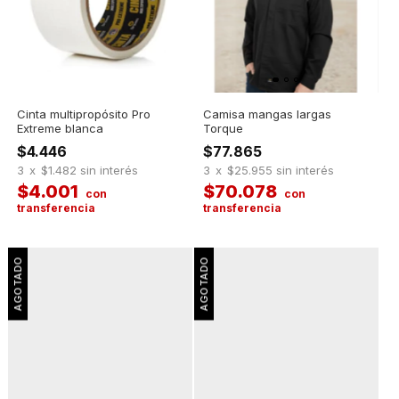
Cinta multipropósito Pro
Camisa mangas largas
Extreme blanca
Torque
$4.446
$77.865
3
x
$1.482
sin interés
3
x
$25.955
sin interés
$4.001
$70.078