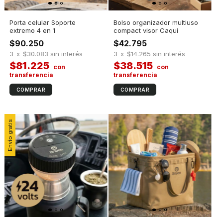
Porta celular Soporte
Bolso organizador multiuso
extremo 4 en 1
compact visor Caqui
$90.250
$42.795
3
x
$30.083
sin interés
3
x
$14.265
sin interés
$81.225
$38.515
Envío gratis