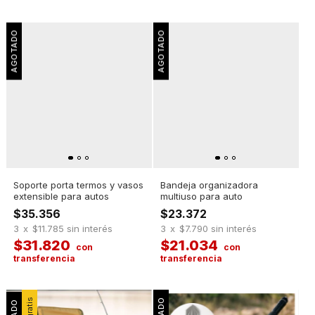
Soporte porta termos y vasos
Bandeja organizadora
extensible para autos
multiuso para auto
$35.356
$23.372
3
x
$11.785
sin interés
3
x
$7.790
sin interés
$31.820
$21.034