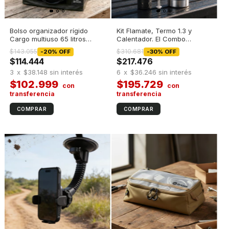
Bolso organizador rígido
Kit Flamate, Termo 1.3 y
Cargo multiuso 65 litros
Calentador. El Combo
Negro
Perfecto
$143.055
$310.681
-
20
%
OFF
-
30
%
OFF
$114.444
$217.476
3
x
$38.148
sin interés
6
x
$36.246
sin interés
$102.999
$195.729