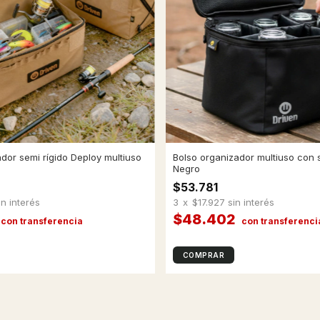
dor semi rígido Deploy multiuso
Bolso organizador multiuso con
i
Negro
$53.781
in interés
3
x
$17.927
sin interés
$48.402