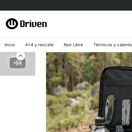
6 CUOTA
Inicio
4x4 y rescate
Aire Libre
Térmicos y calent