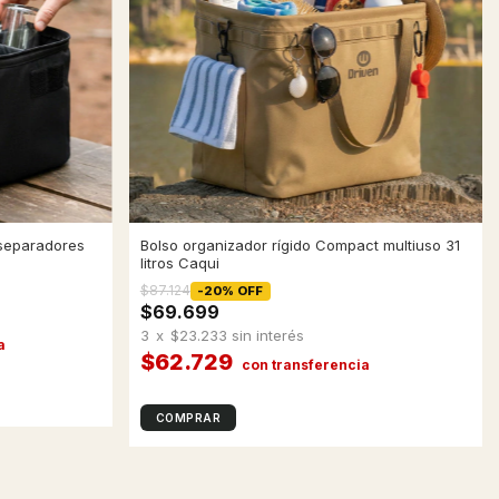
 separadores
Bolso organizador rígido Compact multiuso 31
litros Caqui
$87.124
-
20
%
OFF
$69.699
3
x
$23.233
sin interés
$62.729