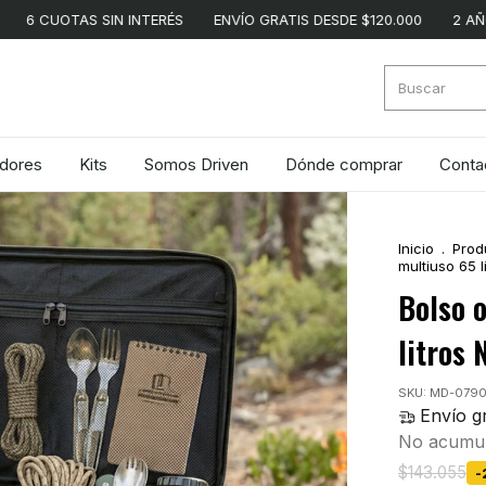
S SIN INTERÉS
ENVÍO GRATIS DESDE $120.000
2 AÑOS DE GARA
adores
Kits
Somos Driven
Dónde comprar
Conta
Inicio
.
Prod
multiuso 65 l
Bolso 
litros 
SKU:
MD-0790
Envío gr
No acumul
$143.055
-