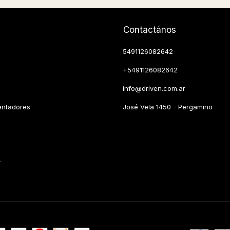
Contactános
5491126082642
+5491126082642
info@driven.com.ar
entadores
José Vela 1450 - Pergamino
r