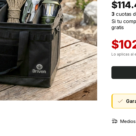
$114
‹
3
cuotas 
Si tu com
gratis
$10
Gara
Medios 