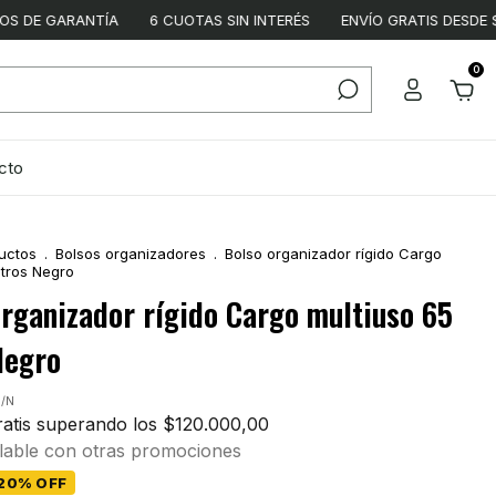
NTÍA
6 CUOTAS SIN INTERÉS
ENVÍO GRATIS DESDE $120.000
0
cto
uctos
.
Bolsos organizadores
.
Bolso organizador rígido Cargo
itros Negro
organizador rígido Cargo multiuso 65
Negro
/N
atis
superando los
$120.000,00
able con otras promociones
20
%
OFF