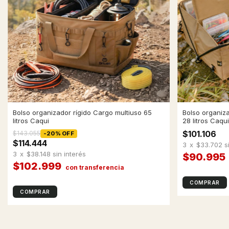
Bolso organizador rígido Cargo multiuso 65
Bolso organiza
litros Caqui
28 litros Caqu
$101.106
$143.055
-
20
%
OFF
$114.444
3
x
$33.702
s
3
x
$38.148
sin interés
$90.995
$102.999