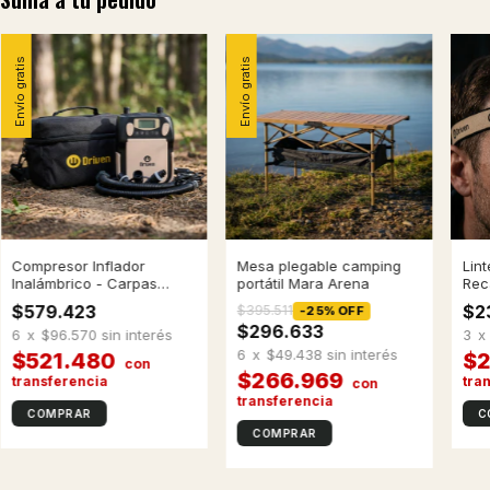
Envío gratis
Envío gratis
Compresor Inflador
Mesa plegable camping
Lin
Inalámbrico - Carpas
portátil Mara Arena
Rec
inflables
Cam
$579.423
$2
$395.511
-
25
%
OFF
Bla
$296.633
6
x
$96.570
sin interés
3
x
6
x
$49.438
sin interés
$521.480
$2
$266.969