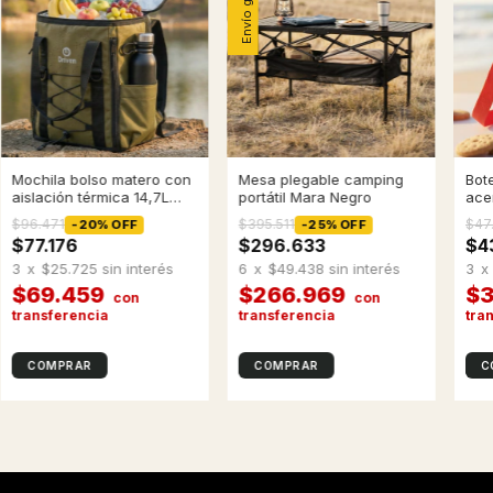
Envío gratis
Mochila bolso matero con
Mesa plegable camping
Bote
aislación térmica 14,7L
portátil Mara Negro
ace
verde
Roj
$96.471
$395.511
$47
-
20
%
OFF
-
25
%
OFF
$77.176
$296.633
$4
3
x
$25.725
sin interés
6
x
$49.438
sin interés
3
x
$69.459
$266.969
$3