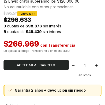
Envío gratis
superando los
$120.000,00
No acumulable con otras promociones
$395.511
-
25
%
OFF
$296.633
3
cuotas de
$98.878
sin interés
6
cuotas de
$49.439
sin interés
$266.969
con
en stock
Garantía 2 años + devolución sin riesgo