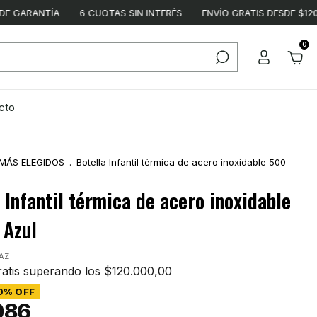
TÍA
6 CUOTAS SIN INTERÉS
ENVÍO GRATIS DESDE $120.000
2
0
cto
MÁS ELEGIDOS
.
Botella Infantil térmica de acero inoxidable 500
 Infantil térmica de acero inoxidable
 Azul
AZ
atis
superando los
$120.000,00
0
%
OFF
086