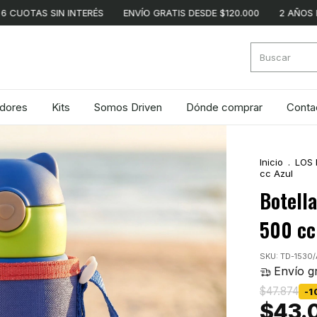
SIN INTERÉS
ENVÍO GRATIS DESDE $120.000
2 AÑOS DE GARAN
adores
Kits
Somos Driven
Dónde comprar
Conta
Inicio
.
LOS 
cc Azul
Botella
500 cc
SKU:
TD-1530/
Envío gr
$47.874
-
1
$43.