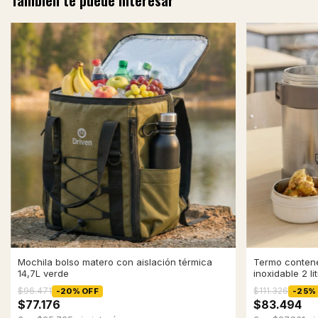
Mochila bolso matero con aislación térmica
Termo conten
14,7L verde
inoxidable 2 li
$96.471
$111.326
-
20
%
OFF
-
25
%
$77.176
$83.494