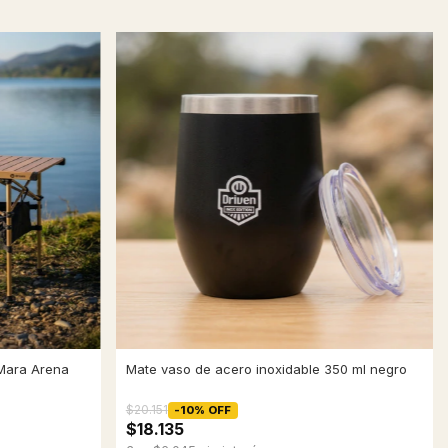
 Mara Arena
Mate vaso de acero inoxidable 350 ml negro
$20.151
-
10
%
OFF
$18.135