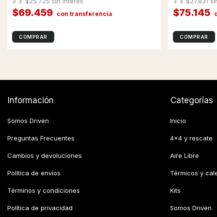
3
x
$25.725
sin interés
3
x
$27.831
si
$69.459
$75.145
Información
Categorías
Somos Driven
Inicio
Preguntas Frecuentes
4x4 y rescate
Cambios y devoluciones
Aire Libre
Política de envíos
Térmicos y cal
Términos y condiciones
Kits
Política de privacidad
Somos Driven