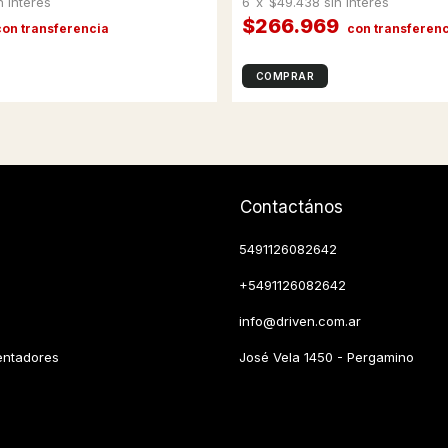
n interés
6
x
$49.438
sin interés
$266.969
Contactános
5491126082642
+5491126082642
info@driven.com.ar
entadores
José Vela 1450 - Pergamino