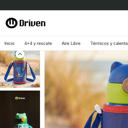
6 CUOTAS 
Inicio
4x4 y rescate
Aire Libre
Térmicos y calent