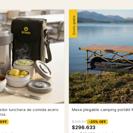
Envío gratis
edor lunchera de comida acero
Mesa plegable camping portátil
tros
$395.511
OFF
-
25
%
OFF
$296.633