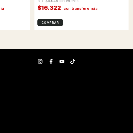
3
x
$6.045
sin interés
$16.322